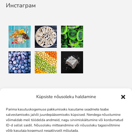
Инстаграм
Küpsiste nõusoleku haldamine
Подписывайтесь на нас в:
Parima kasutuskogemuse pakkumiseks kasutame seadmete teabe
salvestamiseks ja/või juurdepääsemiseks küpsised. Nendega nõustumine
võimaldab meil töödelda andmeid, nagu sirvimiskäitumine või kordumatud
ID-d sellel saidil. Nõusoleku mitteandmine või nõusoleku tagasivõtmine
võib kasutaja kogemust negatiivselt mõjutada.