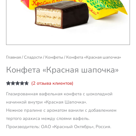
Главная
/
Сладости
/
Конфеты
/ Конфета «Красная шапочка»
Конфета «Красная шапочка»
(
2
отзыва клиентов)
Рейтинг
6
Глазированная вафельная конфета с шоколадной
4.50
из 5
на основе
начинкой внутри «Красная Шапочка».
опроса
пользователей
Нежное пралине с ароматом ванили с добавлением
тертого арахиса между слоями вафель.
Производитель: ОАО «Красный Октябрь», Россия.