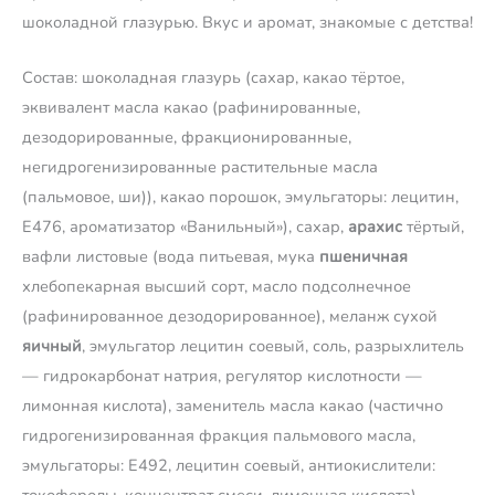
шоколадной глазурью. Вкус и аромат, знакомые с детства!
Состав: шоколадная глазурь (сахар, какао тёртое,
эквивалент масла какао (рафинированные,
дезодорированные, фракционированные,
негидрогенизированные растительные масла
(пальмовое, ши)), какао порошок, эмульгаторы: лецитин,
E476, ароматизатор «Ванильный»), сахар,
арахис
тёртый,
вафли листовые (вода питьевая, мука
пшеничная
хлебопекарная высший сорт, масло подсолнечное
(рафинированное дезодорированное), меланж сухой
яичный
, эмульгатор лецитин соевый, соль, разрыхлитель
— гидрокарбонат натрия, регулятор кислотности —
лимонная кислота), заменитель масла какао (частично
гидрогенизированная фракция пальмового масла,
эмульгаторы: E492, лецитин соевый, антиокислители:
токоферолы, концентрат смеси, лимонная кислота),