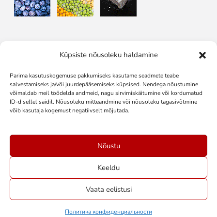
Küpsiste nõusoleku haldamine
Подписывайтесь на нас в:
Parima kasutuskogemuse pakkumiseks kasutame seadmete teabe
salvestamiseks ja/või juurdepääsemiseks küpsised. Nendega nõustumine
võimaldab meil töödelda andmeid, nagu sirvimiskäitumine või kordumatud
ID-d sellel saidil. Nõusoleku mitteandmine või nõusoleku tagasivõtmine
võib kasutaja kogemust negatiivselt mõjutada.
Nõustu
Keeldu
Vaata eelistusi
Политика конфиденциальности