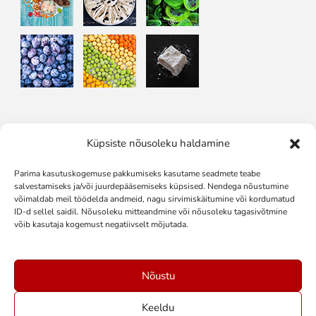
Küpsiste nõusoleku haldamine
Подписывайтесь на нас в:
Parima kasutuskogemuse pakkumiseks kasutame seadmete teabe
salvestamiseks ja/või juurdepääsemiseks küpsised. Nendega nõustumine
võimaldab meil töödelda andmeid, nagu sirvimiskäitumine või kordumatud
ID-d sellel saidil. Nõusoleku mitteandmine või nõusoleku tagasivõtmine
võib kasutaja kogemust negatiivselt mõjutada.
Nõustu
Keeldu