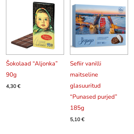
Šokolaad “Aljonka”
Sefiir vanilli
90g
maitseline
glasuuritud
4,30
€
“Punased purjed”
185g
5,10
€