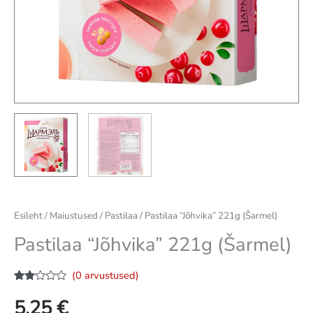
Esileht
/
Maiustused
/
Pastilaa
/ Pastilaa “Jõhvika” 221g (Šarmel)
Pastilaa “Jõhvika” 221g (Šarmel)
(
0
arvustused)
Hinnatud
1
2.00
/5
5,25
€
kliendi