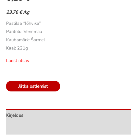
hinnangu
põhjal
23,76
€
/kg
Pastilaa “Jõhvika”
Päritolu: Venemaa
Kaubamärk: Šarmel
Kaal: 221g
Laost otsas
Jätka ostlemist
Kirjeldus
Arvustused (0)