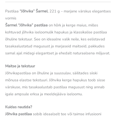
Pastilaa
“Jõhvika” Šarmel
, 221 g – marjane värskus elegantses
vormis
Šarmel “Jõhvika” pastilaa
on hõrk ja kerge maius, milles
kohtuvad jõhvika iseloomulik hapukus ja klassikalise pastilaa
õhuline tekstuur. See on ideaalne valik neile, kes eelistavad
tasakaalustatud magusust ja marjaseid maitseid, pakkudes
samal ajal midagi elegantset ja ehedalt naturaalsena mõjuvat.
Maitse ja tekstuur
Jõhvikapastilaa on õhuline ja suussulav, säilitades siiski
mõnusa elastse tekstuuri. Jõhvika kerge hapukus toob sisse
värskuse, mis tasakaalustab pastilaa magusust ning annab
igale ampsule erksa ja meeldejääva iseloomu.
Kuidas nautida?
Jõhvika pastilaa
sobib ideaalselt tee või taimse infusiooni