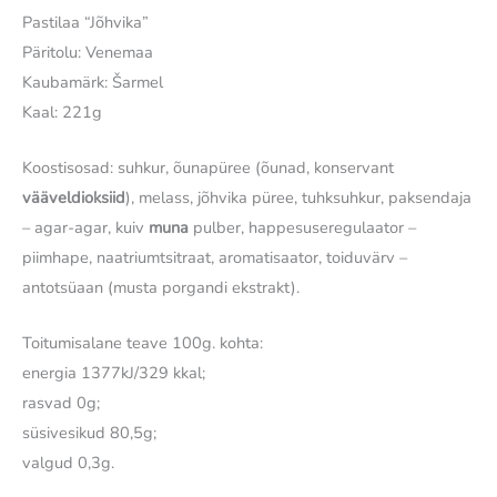
Pastilaa “Jõhvika”
Päritolu: Venemaa
Kaubamärk: Šarmel
Kaal: 221g
Koostisosad: suhkur, õunapüree (õunad, konservant
vääveldioksiid
), melass, jõhvika püree, tuhksuhkur, paksendaja
– agar-agar, kuiv
muna
pulber, happesuseregulaator –
piimhape, naatriumtsitraat, aromatisaator, toiduvärv –
antotsüaan (musta porgandi ekstrakt).
Toitumisalane teave 100g. kohta:
energia 1377kJ/329 kkal;
rasvad 0g;
süsivesikud 80,5g;
valgud 0,3g.