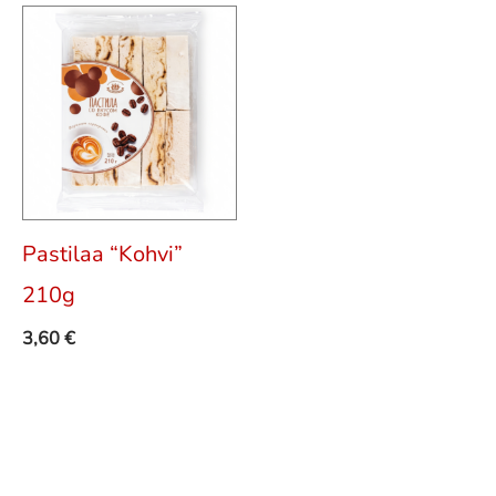
Pastilaa “Kohvi”
210g
3,60
€