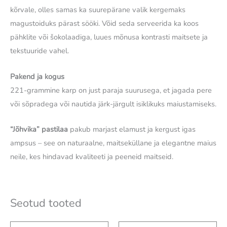
kõrvale, olles samas ka suurepärane valik kergemaks
magustoiduks pärast sööki. Võid seda serveerida ka koos
pähklite või šokolaadiga, luues mõnusa kontrasti maitsete ja
tekstuuride vahel.
Pakend ja kogus
221-grammine karp on just paraja suurusega, et jagada pere
või sõpradega või nautida järk-järgult isiklikuks maiustamiseks.
“Jõhvika” pastilaa
pakub marjast elamust ja kergust igas
ampsus – see on naturaalne, maitseküllane ja elegantne maius
neile, kes hindavad kvaliteeti ja peeneid maitseid.
Seotud tooted