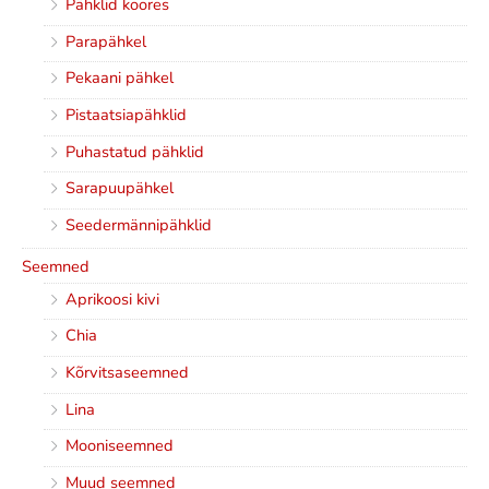
Pähklid koores
Parapähkel
Pekaani pähkel
Pistaatsiapähklid
Puhastatud pähklid
Sarapuupähkel
Seedermännipähklid
Seemned
Aprikoosi kivi
Chia
Kõrvitsaseemned
Lina
Mooniseemned
Muud seemned