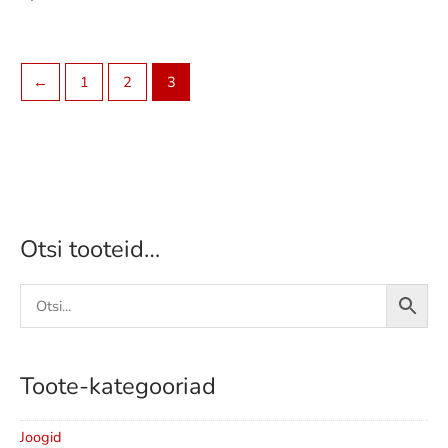
←
1
2
3
Otsi tooteid…
Toote-kategooriad
Joogid