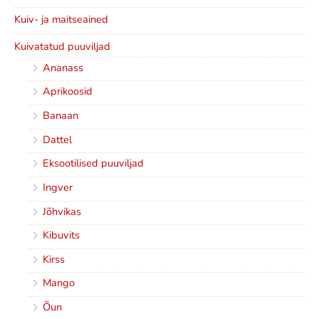
Kuiv- ja maitseained
Kuivatatud puuviljad
Ananass
Aprikoosid
Banaan
Dattel
Eksootilised puuviljad
Ingver
Jõhvikas
Kibuvits
Kirss
Mango
Õun