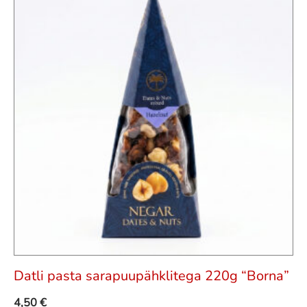
Datli pasta sarapuupähklitega 220g “Borna”
4,50
€