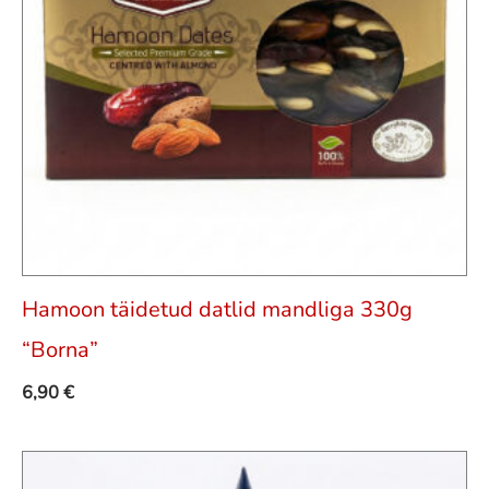
Hamoon täidetud datlid mandliga 330g
“Borna”
6,90
€