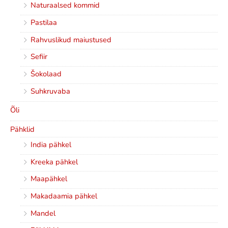
Naturaalsed kommid
Pastilaa
Rahvuslikud maiustused
Sefiir
Šokolaad
Suhkruvaba
Õli
Pähklid
India pähkel
Kreeka pähkel
Maapähkel
Makadaamia pähkel
Mandel