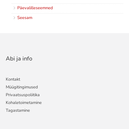
Päevalilleseemned
Seesam
Abi ja info
Kontakt
Müügitingimused
Privaatsuspoliitika
Kohaletoimetamine
Tagastamine