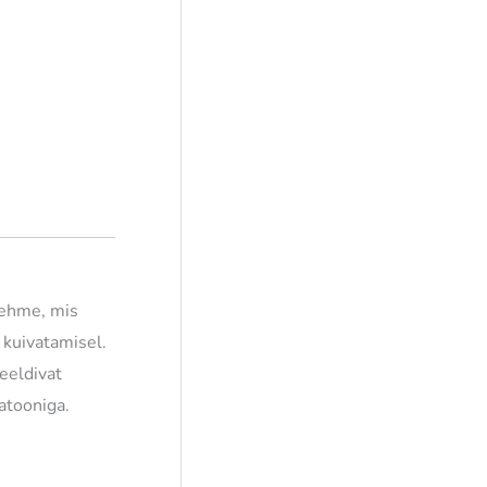
 pehme, mis
 kuivatamisel.
eeldivat
atooniga.