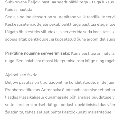
Suhkruvaba Beljovi pastilaa seedripähklitega – taiga luksus 
Kuidas nautida
See ajalooline dessert on suurepärane valik teadlikule terv
Keskealisele nautlejale pakub pähklitega pastilaa elegants
lõigata õhukesteks viiludeks ja serveerida seda koos tassi 
soojus aitab pähkliõlidel ja küpsetatud õuna aroomidel suus
Praktiline nõuanne serveerimiseks:
Kuna pastilaa on naturaa
nuga. See hoiab ära massi kleepumise tera külge ning tagab 
Ajaloolised faktid
Beljovi pastilaa on traditsiooniline kondiitritoode, mille
Prohhorov täiustas Antonovka õunte vahustamise tehnoloogi
lisades klassikalisele õunamassile põhjamaise puudutuse vä
selle sordi erakordselt kõrge looduslik pektiinisisaldus võim
želatiinita, tehes sellest puhta käsitöökunsti meistriteose.