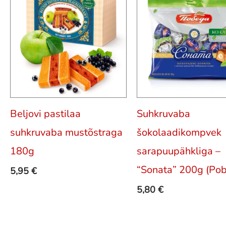
Beljovi pastilaa
Suhkruvaba
suhkruvaba mustõstraga
šokolaadikompvek
180g
sarapuupähkliga –
“Sonata” 200g (Po
5,95
€
5,80
€