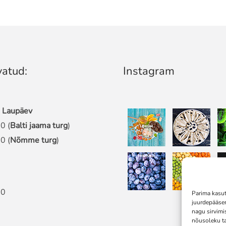
atud:
Instagram
 Laupäev
0 (
Balti jaama turg
)
0 (
Nõmme turg
)
00
Parima kasu
juurdepääse
nagu sirvimi
nõusoleku ta