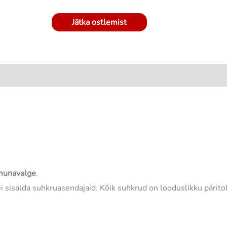
Jätka ostlemist
munavalge
.
 sisalda suhkruasendajaid. Kõik suhkrud on looduslikku pärito