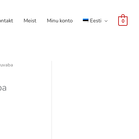
ontakt
Meist
Minu konto
Eesti
0
kruvaba
ba