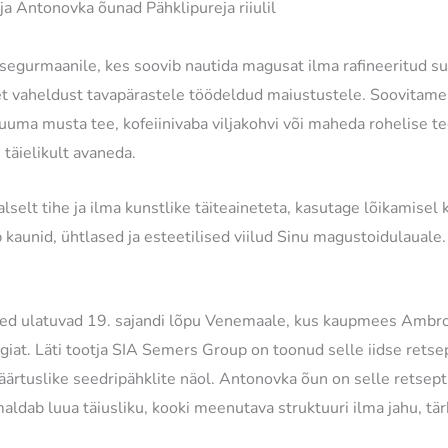
ja Antonovka õunad Pähklipureja riiulil
isegurmaanile, kes soovib nautida magusat ilma rafineeritud su
et vaheldust tavapärastele töödeldud maiustustele. Soovitame
kuuma musta tee, kofeiinivaba viljakohvi või maheda rohelise te
 täielikult avaneda.
lselt tihe ja ilma kunstlike täiteaineteta, kasutage lõikamisel 
kaunid, ühtlased ja esteetilised viilud Sinu magustoidulauale.
 juured ulatuvad 19. sajandi lõpu Venemaale, kus kaupmees Ambr
at. Läti tootja SIA Semers Group on toonud selle iidse retsep
ärtuslike seedripähklite näol. Antonovka õun on selle retsepti
aldab luua täiusliku, kooki meenutava struktuuri ilma jahu, tär