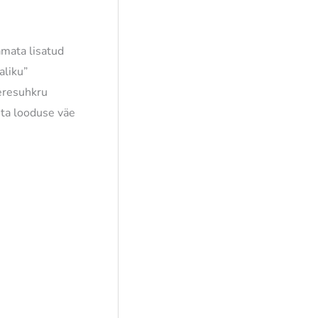
amata lisatud
aliku”
veresuhkru
uhta looduse väe