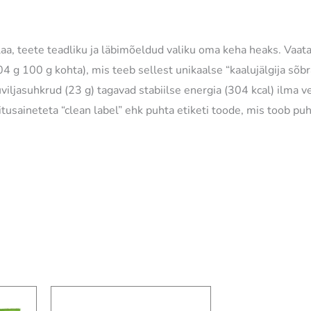
laa, teete teadliku ja läbimõeldud valiku oma keha heaks. Vaat
4 g 100 g kohta), mis teeb sellest unikaalse “kaalujälgija sõbr
uviljasuhkrud (23 g) tagavad stabiilse energia (304 kcal) ilma 
litusaineteta “clean label” ehk puhta etiketi toode, mis toob p