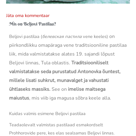
Jäta oma kommentaar
Mis on Beljovi Pastilaa?
on
Beljovi pastilaa (
белевская пастила
vene keeles)
piirkondlikku omapäraga vene traditsiooniline pastilaa
liik, mida valmistatakse alates 19. sajandi lõpust
Beljovi linnas, Tula oblastis.
Traditsiooniliselt
valmistatakse seda purustatud Antonovka õuntest,
millele lisati suhkrut, munavalget ja vahustati
ühtlaseks massiks.
See on
imelise maitsega
maiustus
, mis viib iga magusa sõbra keele alla.
Kuidas valmis esimene Beljovi pastilaa
Teadaolevalt valmistas pastilaad esmakordselt
Prohhorovide pere, kes elas sealsamas Beljovi linnas.