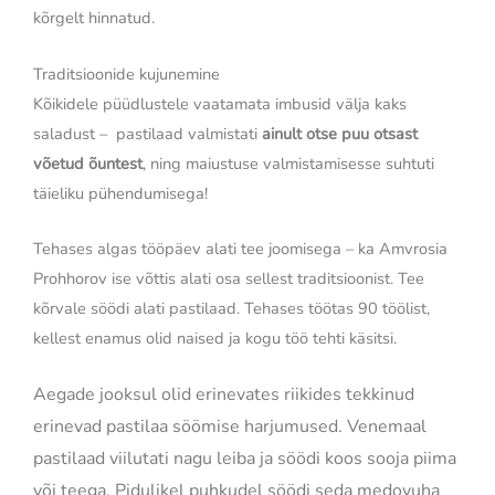
kõrgelt hinnatud.
Traditsioonide kujunemine
Kõikidele püüdlustele vaatamata imbusid välja kaks
saladust – pastilaad valmistati
ainult otse puu otsast
võetud õuntest
, ning maiustuse valmistamisesse suhtuti
täieliku pühendumisega!
Tehases algas tööpäev alati tee joomisega – ka Amvrosia
Prohhorov ise võttis alati osa sellest traditsioonist. Tee
kõrvale söödi alati pastilaad. Tehases töötas 90 töölist,
kellest enamus olid naised ja kogu töö tehti käsitsi.
Aegade jooksul olid erinevates riikides tekkinud
erinevad pastilaa söömise harjumused. Venemaal
pastilaad viilutati nagu leiba ja söödi koos sooja piima
või teega. Pidulikel puhkudel söödi seda medovuha