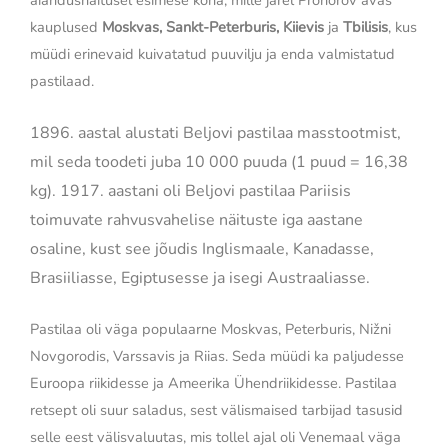
aiandusnäitusel esimese koha, mille järel Prohorov avas
kauplused
Moskvas, Sankt-Peterburis, Kiievis
ja
Tbilisis
, kus
müüdi erinevaid kuivatatud puuvilju ja enda valmistatud
pastilaad.
1896. aastal alustati Beljovi pastilaa masstootmist,
mil seda toodeti juba 10 000 puuda (1 puud = 16,38
kg). 1917. aastani oli Beljovi pastilaa Pariisis
toimuvate rahvusvahelise näituste iga aastane
osaline, kust see jõudis Inglismaale, Kanadasse,
Brasiiliasse, Egiptusesse ja isegi Austraaliasse.
Pastilaa oli väga populaarne Moskvas, Peterburis, Nižni
Novgorodis, Varssavis ja Riias. Seda müüdi ka paljudesse
Euroopa riikidesse ja Ameerika Ühendriikidesse. Pastilaa
retsept oli suur saladus, sest välismaised tarbijad tasusid
selle eest välisvaluutas, mis tollel ajal oli Venemaal väga