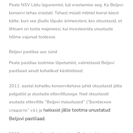
Peale NSV Liidu lagunemist, tuli erastamise aeg. Ka Beljovi
konservi tehas erastati. Tehast müüdi mitmel korral käest
kätte, kuni see jõudis lõpuks ärimeesteni, kes otsustasid, et
lihtsam on toota majoneesi, kui investeerida unustuste
hõlma vajunud tootesse.
Beljovi pastilaa uus sünd
Peale pastilaa tootmise lõpetamist, valmistasid Beljovi
pastilaad ainult kohalikud käsitöölised.
2011. aastal kohaliku konservitehase juhid otsustasid jätta
palgatöö ja alustada ettevõtlusega. Nad otsustasid
asutada ettevõtte “Beljovi maiustused” (“Белёвские
jälle
tootma unustatud
сладости” v.k.) ja
hakkasid
Beljovi pastilaad.