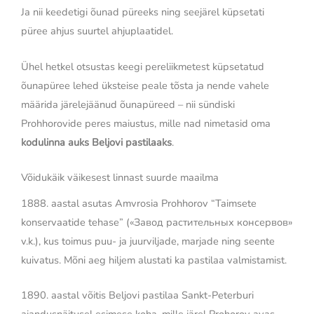
Ja nii keedetigi õunad püreeks ning seejärel küpsetati
püree ahjus suurtel ahjuplaatidel.
Ühel hetkel otsustas keegi pereliikmetest küpsetatud
õunapüree lehed üksteise peale tõsta ja nende vahele
määrida järelejäänud õunapüreed – nii sündiski
Prohhorovide peres maiustus, mille nad nimetasid oma
kodulinna auks Beljovi pastilaaks
.
Võidukäik väikesest linnast suurde maailma
1888. aastal asutas Amvrosia Prohhorov “Taimsete
konservaatide tehase” («Завод растительных консервов»
v.k.), kus toimus puu- ja juurviljade, marjade ning seente
kuivatus. Mõni aeg hiljem alustati ka pastilaa valmistamist.
1890. aastal võitis Beljovi pastilaa Sankt-Peterburi