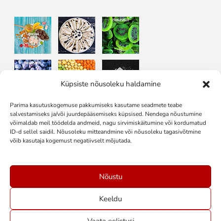
Küpsiste nõusoleku haldamine
Parima kasutuskogemuse pakkumiseks kasutame seadmete teabe
salvestamiseks ja/või juurdepääsemiseks küpsised. Nendega nõustumine
võimaldab meil töödelda andmeid, nagu sirvimiskäitumine või kordumatud
Jälgi meid sotsiaalmeedias
ID-d sellel saidil. Nõusoleku mitteandmine või nõusoleku tagasivõtmine
võib kasutaja kogemust negatiivselt mõjutada.
Nõustu
Keeldu
Vaata eelistusi