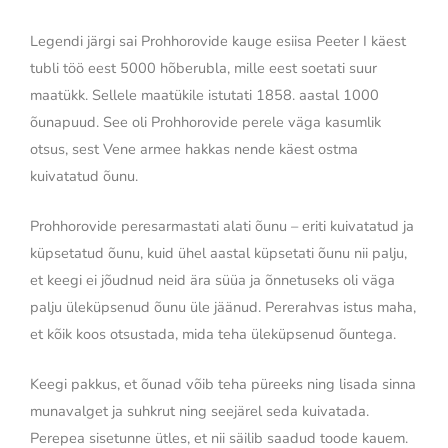
Legendi järgi sai Prohhorovide kauge esiisa Peeter I käest
tubli töö eest 5000 hõberubla, mille eest soetati suur
maatükk. Sellele maatükile istutati 1858. aastal 1000
õunapuud. See oli Prohhorovide perele väga kasumlik
otsus, sest Vene armee hakkas nende käest ostma
kuivatatud õunu.
Prohhorovide peresarmastati alati õunu – eriti kuivatatud ja
küpsetatud õunu, kuid ühel aastal küpsetati õunu nii palju,
et keegi ei jõudnud neid ära süüa ja õnnetuseks oli väga
palju üleküpsenud õunu üle jäänud. Pererahvas istus maha,
et kõik koos otsustada, mida teha üleküpsenud õuntega.
Keegi pakkus, et õunad võib teha püreeks ning lisada sinna
munavalget ja suhkrut ning seejärel seda kuivatada.
Perepea sisetunne ütles, et nii säilib saadud toode kauem.