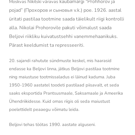
kaubamärgi
“Prohhorov ja
Moskvas Nikitski väravas
pojad” (Прохоров и сыновья v.k.) poe. 1926. aastal
üritati
pastilaa tootmine saada täielikult riigi kontrolli
alla. Nikolai Prohorovile pakuti võimalust saada
Beljovi riikliku kuivatustsehhi vanemmehaanikuks.
Pärast keeldumist ta represseeriti.
20. sajandi rahutute sündmuste keskel, mis haarasid
endasse ka Beljovi linna, jätkus Beljovi pastilaa tootmine
ning maiustuse tootmissaladus ei läinud kaduma. Juba
1950-1960 aastatel toodeti pastilaad piisavalt, et seda
saaks eksportida Prantsusmaale, Saksamaale ja Ameerika
Ühendriikidesse. Kuid omas riigis oli seda maiustust
poelettidelt peaaegu võimatu leida.
Beljovi tehas töötas 1990. aastate alguseni.