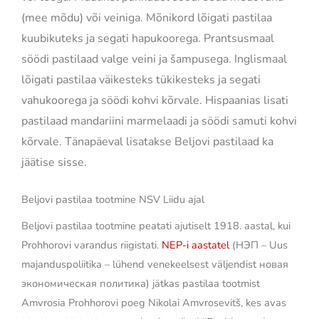
(mee mõdu) või veiniga. Mõnikord lõigati pastilaa
kuubikuteks ja segati hapukoorega. Prantsusmaal
söödi pastilaad valge veini ja šampusega. Inglismaal
lõigati pastilaa väikesteks tükikesteks ja segati
vahukoorega ja söödi kohvi kõrvale. Hispaanias lisati
pastilaad mandariini marmelaadi ja söödi samuti kohvi
kõrvale.
Tänapäeval lisatakse Beljovi pastilaad ka
jäätise sisse.
Beljovi pastilaa tootmine NSV Liidu ajal
Beljovi pastilaa tootmine peatati ajutiselt 1918. aastal, kui
Prohhorovi varandus riigistati.
NEP-i aastatel
(НЭП – Uus
majanduspoliitika – lühend venekeelsest väljendist новая
экономическая политика) jätkas pastilaa tootmist
Amvrosia Prohhorovi poeg Nikolai Amvrosevitš, kes avas