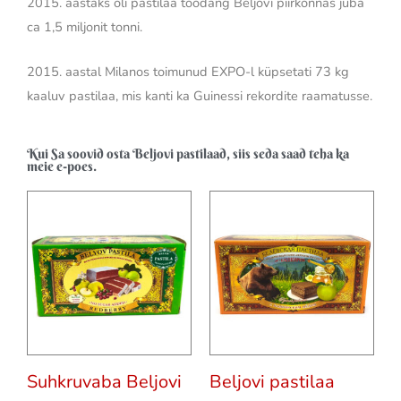
2015. aastaks oli pastilaa toodang Beljovi piirkonnas juba
ca 1,5 miljonit tonni.
2015. aastal Milanos toimunud EXPO-l küpsetati 73 kg
kaaluv pastilaa, mis kanti ka Guinessi rekordite raamatusse.
Kui Sa soovid osta Beljovi pastilaad, siis seda saad teha ka
meie e-poes.
Suhkruvaba Beljovi
Beljovi pastilaa